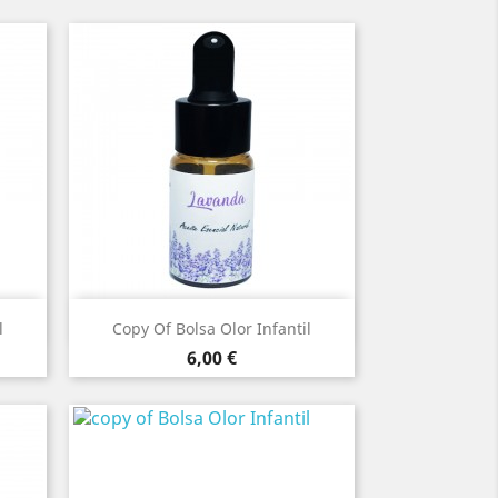
Vista ràpida

l
Copy Of Bolsa Olor Infantil
Preu
6,00 €