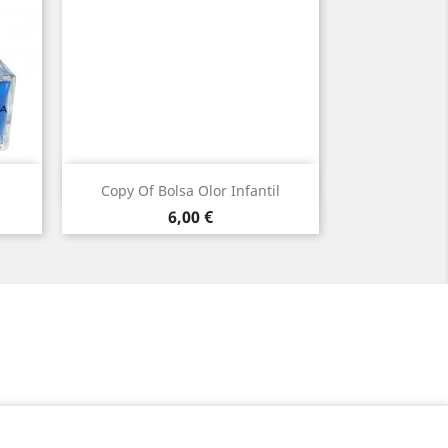
Vista ràpida

Copy Of Bolsa Olor Infantil
Preu
6,00 €