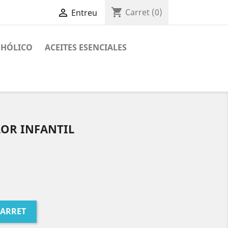
shopping_cart

Carret
(0)
Entreu
OHÓLICO
ACEITES ESENCIALES
LOR INFANTIL
CARRET