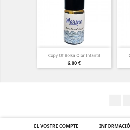
Vista ràpida

Copy Of Bolsa Olor Infantil
Preu
6,00 €
Fac
EL VOSTRE COMPTE
INFORMACIÓ