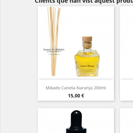
Clients que han vist aquest prod
Vista ràpida

Mikado Canela-Naranja 200ml
Preu
15,00 €