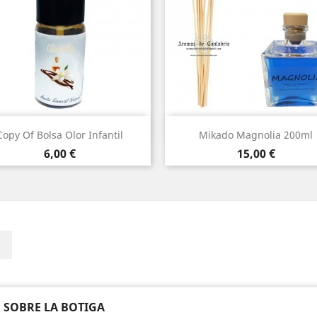
Vista ràpida
Vista ràpida


Copy Of Bolsa Olor Infantil
Mikado Magnolia 200ml
Preu
Preu
6,00 €
15,00 €
ebook
Instagram
 SOBRE LA BOTIGA