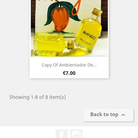
Copy Of Ambientador De...
Price
€7.00
Showing 1-8 of 8 item(s)
Back to top

Facebook
Instagram