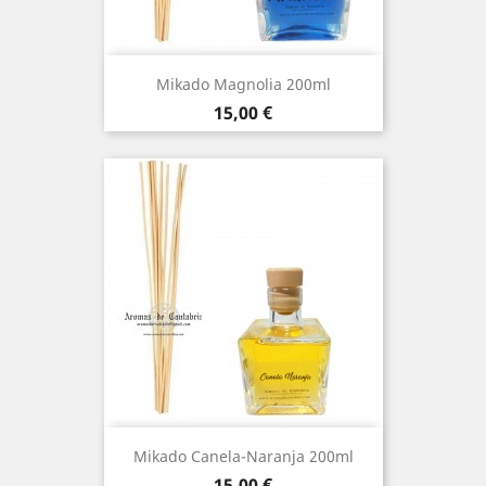
Mikado Magnolia 200ml
Precio
15,00 €
Mikado Canela-Naranja 200ml
Precio
15,00 €