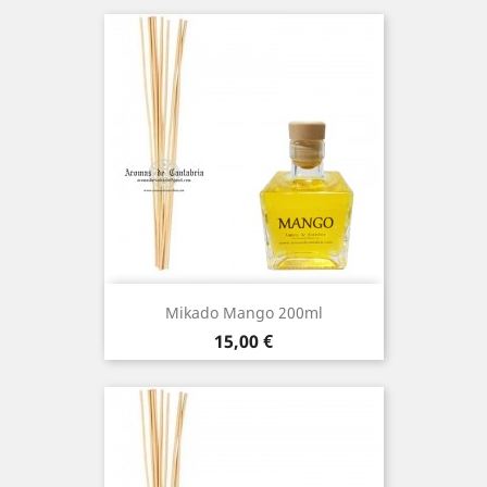
Mikado Mango 200ml
Precio
15,00 €