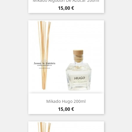
Mikado Algodon De Azucar 200ml
Precio
15,00 €
Mikado Hugo 200ml
Precio
15,00 €