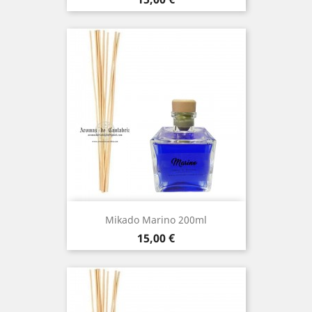
Mikado Marino 200ml
Precio
15,00 €