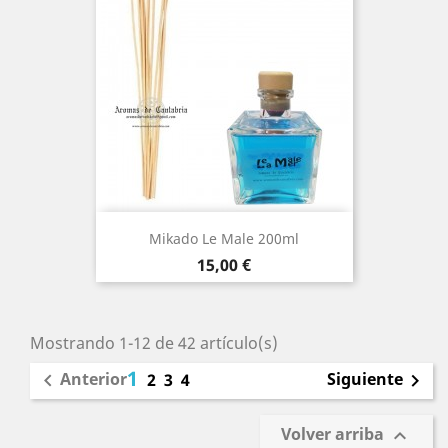
Mikado Le Male 200ml
Precio
15,00 €
Mostrando 1-12 de 42 artículo(s)
1
Anterior
Siguiente

2
3
4

Volver arriba
